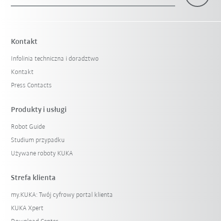
×
1 Filtr (
Poland
)
Kontakt
Infolinia techniczna i doradztwo
Kontakt
Press Contacts
Produkty i usługi
Robot Guide
Reset filtra
Studium przypadku
Używane roboty KUKA
Strefa klienta
my.KUKA: Twój cyfrowy portal klienta
KUKA Xpert