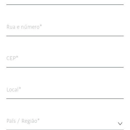
Rua e número
CEP
Local
País / Região*