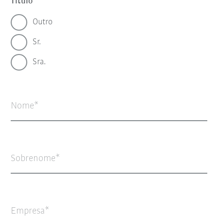
Título
Outro
Sr.
Sra.
Nome
Sobrenome
Empresa