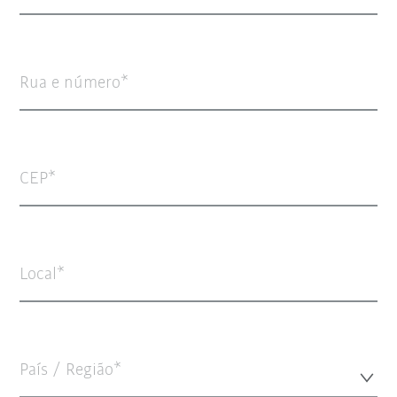
Rua e número
CEP
Local
País / Região*