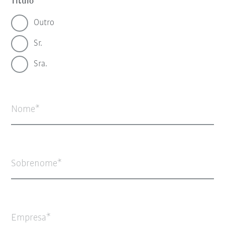
Título
Outro
Sr.
Sra.
Nome
Sobrenome
Empresa