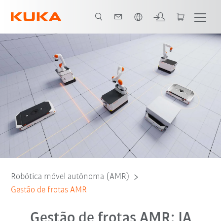
Português / Portuguese
 do fluxo de trabalho
Evitação de obstáculos
Contato
Webinar
Robótica móvel autônoma (AMR)
Gestão de frotas AMR
Gestão de frotas AMR: IA