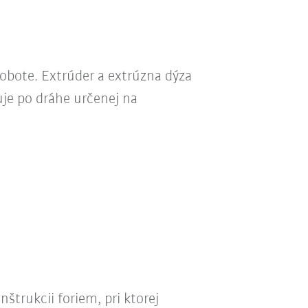
 robote. Extrúder a extrúzna dýza
uje po dráhe určenej na
trukcii foriem, pri ktorej