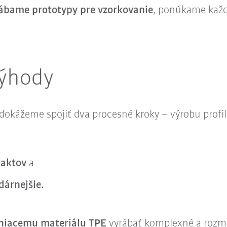
rábame prototypy pre vzorkovanie
, ponúkame kaž
výhody
dokážeme spojiť dva procesné kroky – výrobu prof
taktov
a
árnejšie.
niacemu materiálu TPE
vyrábať komplexné a rozman