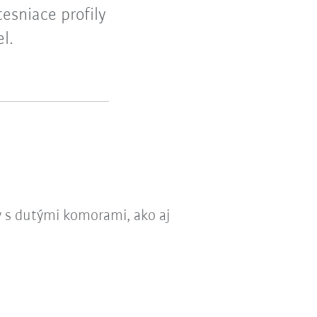
esniace profily
l.
y s dutými komorami, ako aj