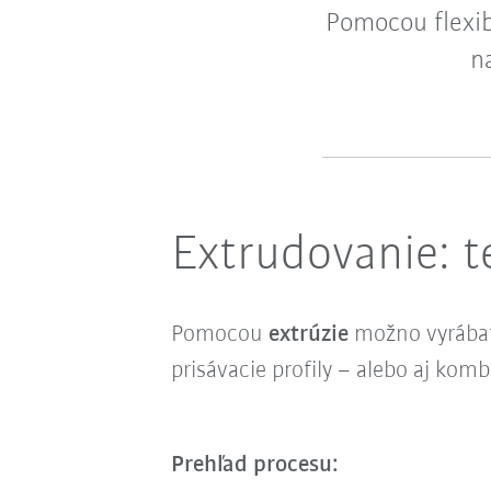
Pomocou flexib
n
Extrudovanie: t
Pomocou
extrúzie
možno vyrábať 
prisávacie profily – alebo aj kom
Prehľad procesu: