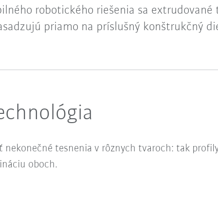
ilného robotického riešenia sa extrudované t
asadzujú priamo na príslušný konštrukčný die
echnológia
nekonečné tesnenia v rôznych tvaroch: tak profil
bináciu oboch.