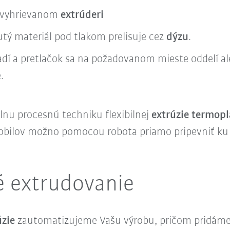
o vyhrievanom
extrúderi
tý materiál pod tlakom prelisuje cez
dýzu
.
adí a pretlačok sa na požadovanom mieste oddelí al
.
lnu procesnú techniku flexibilnej
extrúzie termopl
mobilov možno pomocou robota priamo pripevniť k
 extrudovanie
zie
zautomatizujeme Vašu výrobu, pričom pridáme na 