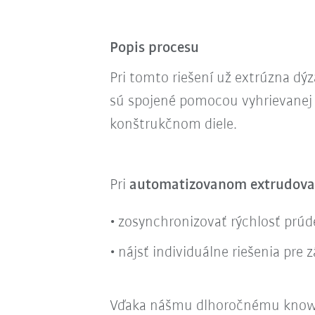
Popis procesu
Pri tomto riešení už extrúzna dýz
sú spojené pomocou vyhrievanej a
konštrukčnom diele.
Pri
automatizovanom extrudov
zosynchronizovať rýchlosť prúd
nájsť individuálne riešenia pre
Vďaka nášmu dlhoročnému know-how