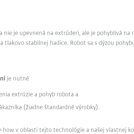
a nie je upevnená na extrúderi, ale je pohyblivá na
 tlakovo stabilnej hadice. Robot sa s dýzou pohyb
aní
je nutné
enia extrúzie a pohyb robota a
 zákazníka (žiadne štandardné výrobky).
 v oblasti tejto technológie a našej vlastnej konš