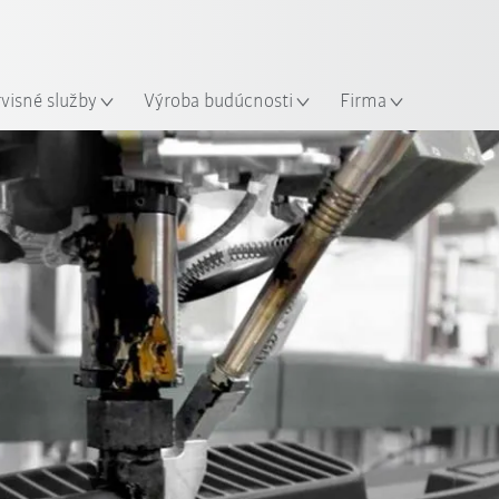
Slovenčina / Slovak
sto
rvisné služby
Výroba budúcnosti
Firma