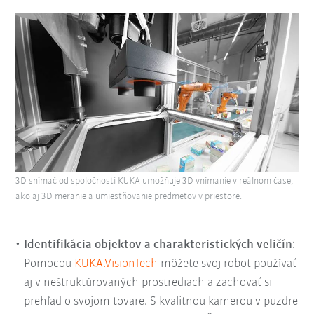
3D snímač od spoločnosti KUKA umožňuje 3D vnímanie v reálnom čase,
ako aj 3D meranie a umiestňovanie predmetov v priestore.
Identifikácia objektov a charakteristických veličín
:
Pomocou
KUKA.VisionTech
môžete svoj robot používať
aj v neštruktúrovaných prostrediach a zachovať si
prehľad o svojom tovare. S kvalitnou kamerou v puzdre