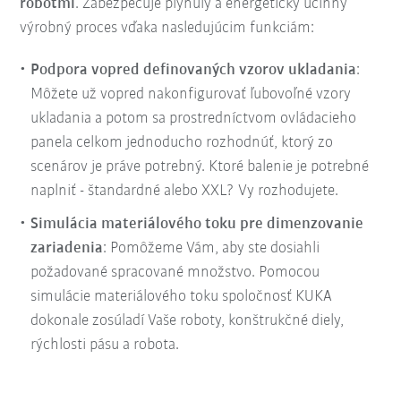
robotmi
. Zabezpečuje plynulý a energeticky účinný
výrobný proces vďaka nasledujúcim funkciám:
Podpora vopred definovaných vzorov ukladania
:
Môžete už vopred nakonfigurovať ľubovoľné vzory
ukladania a potom sa prostredníctvom ovládacieho
panela celkom jednoducho rozhodnúť, ktorý zo
scenárov je práve potrebný. Ktoré balenie je potrebné
naplniť - štandardné alebo XXL? Vy rozhodujete.
Simulácia materiálového toku pre dimenzovanie
zariadenia
: Pomôžeme Vám, aby ste dosiahli
požadované spracované množstvo. Pomocou
simulácie materiálového toku spoločnosť KUKA
dokonale zosúladí Vaše roboty, konštrukčné diely,
rýchlosti pásu a robota.