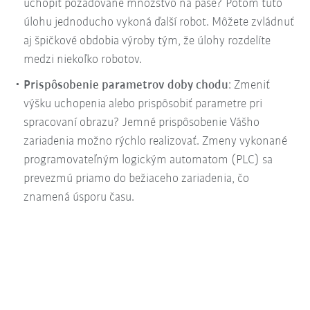
uchopiť požadované množstvo na páse? Potom túto
úlohu jednoducho vykoná ďalší robot. Môžete zvládnuť
aj špičkové obdobia výroby tým, že úlohy rozdelíte
medzi niekoľko robotov.
Prispôsobenie parametrov doby chodu
: Zmeniť
výšku uchopenia alebo prispôsobiť parametre pri
spracovaní obrazu? Jemné prispôsobenie Vášho
zariadenia možno rýchlo realizovať. Zmeny vykonané
programovateľným logickým automatom (PLC) sa
prevezmú priamo do bežiaceho zariadenia, čo
znamená úsporu času.