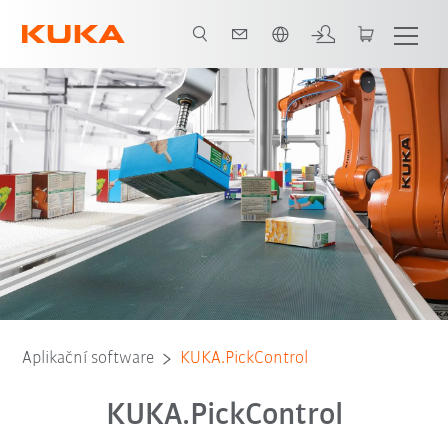
Slovenčina / Slovak
Funkcie
Výhody
Varianty
Aplikační software
KUKA.PickControl
KUKA.PickControl