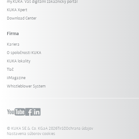
my.KUKA: Váš digitální zákaznický portál
KUKA Xpert
Download Center
Firma
Kariera
O spoločnosti KUKA
KUKA lokality
Tlač
iiMagazine
Whistleblower System
© KUKA SE & Co. KGaA 2026
Tiráž
Ochrana údajov
Nastavenia súborov cookies