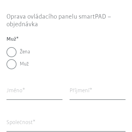
Oprava ovládacího panelu smartPAD –
objednávka
Muž
Žena
Muž
Jméno
Příjmení
Společnost