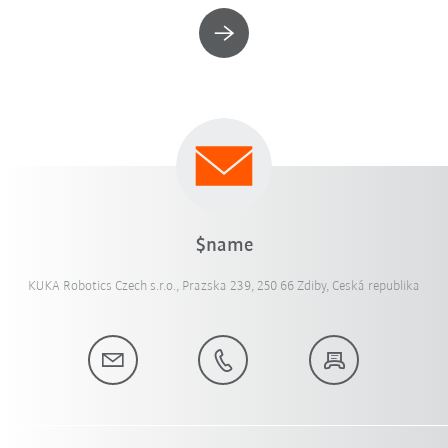
$name
KUKA Robotics Czech s.r.o., Prazska 239, 250 66 Zdiby, Ceská republika