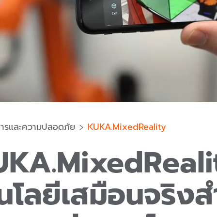
การและความปลอดภัย
KUKA.MixedReality
KA.MixedReali
นโลยีเสมือนจริงส