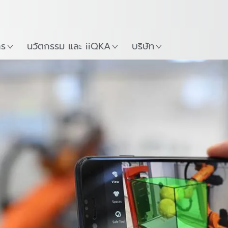
ภาษาไทย / Thai
Guide
ที่
เริ่มต้นใช้งาน KUKA Robo
าร
นวัตกรรม และ iiQKA
บริษัท
โมดูล
สั่งซื้อซอฟต์แวร์
ทดลองใช้ฟรี
กา