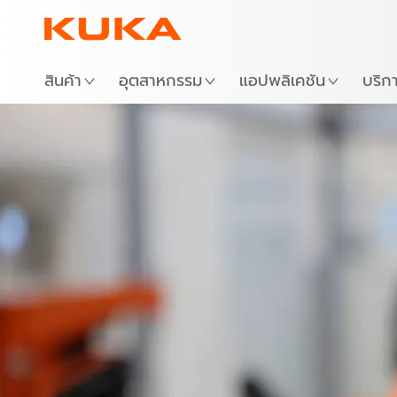
สถาน
สินค้า
อุตสาหกรรม
แอปพลิเคชัน
บริก
ข้อดี