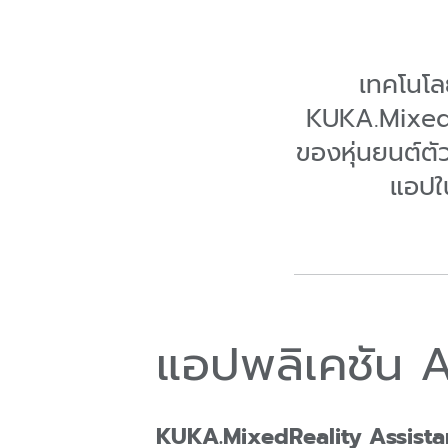
เทคโนโลย
KUKA.MixedR
ของหุ่นยนต์ตั
แอปใ
แอปพลิเคชัน AR
KUKA.MixedReality Assista