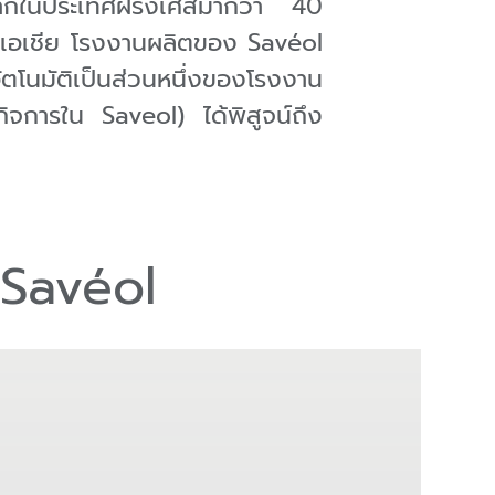
วนมากในประเทศฝรั่งเศสมากว่า 40
และเอเชีย โรงงานผลิตของ Savéol
อัตโนมัติเป็นส่วนหนึ่งของโรงงาน
ิจการใน Saveol) ได้พิสูจน์ถึง
่ Savéol