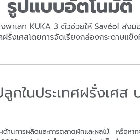
รูปแบบอัตโนมัติ
รียงพาเลท KUKA 3 ตัวช่วยให้ Savéol ส่งม
ทศฝรั่งเศสโดยการจัดเรียงกล่องกระดาษแข็
่ปลูกในประเทศฝรั่งเศส
ญด้านการผลิตและการตลาดผักและผลไม้ หรือหากจะร