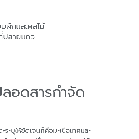
อบผักและผลไม้
งที่ปลายแถว
 ปลอดสารกำจัด
ะบุให้ชัดเจนก็คือมะเขือเทศและ