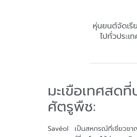
หุ่นยนต์จัดเ
ไปทั่วประเ
มะเขือเทศสดที
ศัตรูพืช:
Savéol เป็นสหกรณ์ที่เชี่ยวชา