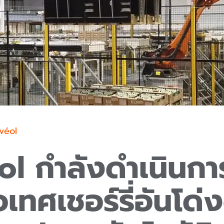
avéol
ol กำลังดำเนินกา
อเทศเชอร์รี่อันโด่