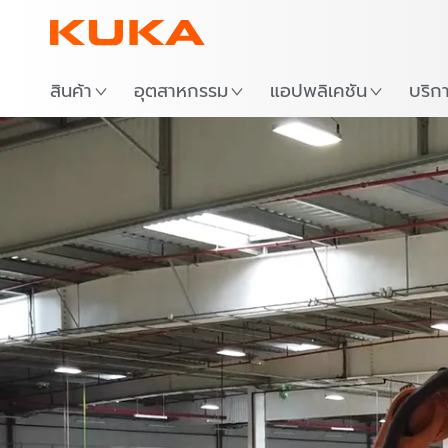
สถาน
สินค้า
อุตสาหกรรม
แอปพลิเคชัน
บริก