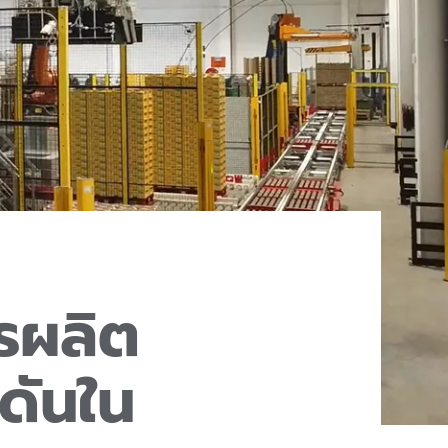
รผลิต
งดันใน