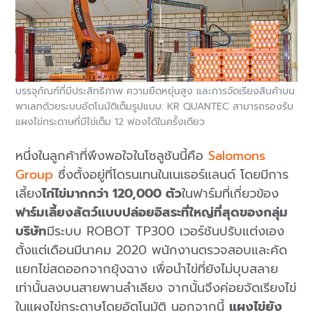
บรรจุภัณฑ์ที่มีประสิทธิภาพ ความยืดหยุ่นสูง และการจัดเรียงสินค้าบน
พาเลทด้วยระบบอัตโนมัติเต็มรูปแบบ: KR QUANTEC สามารถรองรับ
แผงไข่กระดาษที่มีไข่เต็ม 12 ฟองได้ในครั้งเดียว
หนึ่งในลูกค้าที่พึงพอใจในโซลูชันนี้คือ
Salomons
Group
ซึ่งตั้งอยู่ที่โดรนเทนในเนเธอร์แลนด์ โดยมีการ
เลี้ยง
ไก่ไข่มากกว่า 120,000 ตัว
ในฟาร์มที่เกี่ยวข้อง
ฟาร์มเลี้ยงสัตว์แบบปล่อยอิสระที่ใหญ่ที่สุดของกลุ่ม
บริษัท
มีระบบ ROBOT TP300 เวอร์ชันปรับแต่งเอง
ตั้งแต่เดือนมีนาคม 2020 พนักงานตรวจสอบและคัด
แยกไข่สดออกจากยุ้งฉาง เพื่อนำไข่ที่ยังไม่บุบสลาย
เท่านั้นลงบนสายพานลำเลียง จากนั้นจึงค่อยจัดเรียงไข่
ในแผงไข่กระดาษโดยอัตโนมัติ นอกจากนี้
แผงไข่ยัง