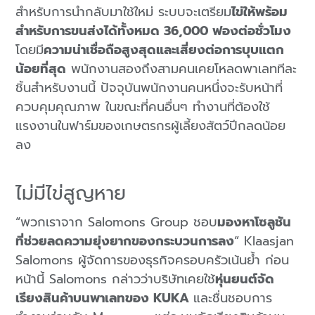
สำหรับการนำกลับมาใช้ใหม่ ระบบจะเตรียม
ไข่ให้พร้อม
สำหรับการขนส่งได้ทั้งหมด 36,000 ฟองต่อชั่วโมง
โดยมี
ความน่าเชื่อถือสูงสุดและเสี่ยงต่อการบุบแตก
น้อยที่สุด
พนักงานสองถึงสามคนเคยโหลดพาเลททีละ
ชิ้นสำหรับงานนี้ ปัจจุบันพนักงานคนหนึ่งจะรับหน้าที่
ควบคุมคุณภาพ ในขณะที่คนอื่นๆ ทำงานที่ต้องใช้
แรงงานในฟาร์มของเกษตรกรผู้เลี้ยงสัตว์ปีกลดน้อย
ลง
ไม่มีไข่สูญหาย
“พวกเราจาก Salomons Group ชอบ
มองหาโซลูชัน
ที่ช่วยลดความยุ่งยากของกระบวนการลง
” Klaasjan
Salomons ผู้จัดการของธุรกิจครอบครัวเน้นย้ำ ก่อน
หน้านี้ Salomons กล่าวว่าบริษัทเคยใช้
หุ่นยนต์จัด
เรียงสินค้าบนพาเลทของ KUKA
และชื่นชอบการ