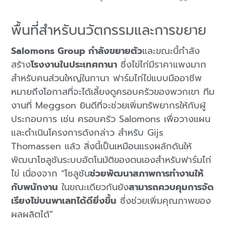
พื้นที่สำหรับนวัตกรรมและการขยาย
Salomons Group กำลังขยายตัว
และขณะนี้กำลัง
สร้าง
โรงงานในประเทศกานา
ซึ่งไข่ไก่มีราคาแพงมาก
สำหรับคนส่วนใหญ่ในกานา ฟาร์มไก่ไข่แบบมืออาชีพ
หมายถึงโอกาสที่จะได้เลี้ยงดูครอบครัวของพวกเขา ทีม
งานที่ Meggson ยินดีที่จะช่วยเพิ่มทรัพยากรให้กับผู้
ประกอบการ เช่น ครอบครัว Salomons เพื่อวางแผน
และดำเนินโครงการดังกล่าว สำหรับ Gijs
Thomassen แล้ว สิ่งนี้เป็นเหมือนแรงผลักดันให้
พัฒนาโซลูชันระบบอัตโนมัติของตนเองสำหรับฟาร์มไก่
ไข่ เนื่องจาก “โซลูชัน
ช่วยพัฒนาสภาพการทำงานให้
กับพนักงาน
ในขณะเดียวกันยัง
สามารถควบคุมการจัด
เรียงไข่บนพาเลทได้ดียิ่งขึ้น
ซึ่งช่วยเพิ่มคุณภาพของ
ผลผลิตได้”