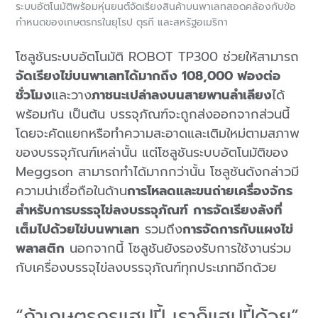
ระบบอัตโนมัติพร้อมหุ่นยนต์จัดเรียงสินค้าบนพาเลทสอดคล้องกับข้อ
กำหนดของเกษตรกรในยุโรป ตุรกี และสหรัฐอเมริกา
โซลูชันระบบอัตโนมัติ ROBOT TP300 ช่วยให้สามารถ
จัดเรียงไข่บนพาเลทได้มากถึง 108,000 ฟองต่อ
ชั่วโมง
และวาง
ภาชนะเปล่าลงบนสายพานลำเลียง
ได้
พร้อมกัน เป็นต้น บรรจุภัณฑ์จะถูกส่งออกจากส่วนนี้
โดยจะคัดแยกหรือทำความสะอาดและเติมใหม่ตามสภาพ
ของบรรจุภัณฑ์เหล่านั้น แต่โซลูชันระบบอัตโนมัติของ
Meggson สามารถทำได้มากกว่านั้น โซลูชันดังกล่าวมี
ความน่าเชื่อถือในด้าน
การโหลดและขนถ่ายเครื่องจักร
สำหรับการบรรจุไข่ลงบรรจุภัณฑ์
การจัดเรียงลังที่
เต็มไปด้วยไข่บนพาเลท
รวมถึง
การจัดการกับแผงไข่
พลาสติก
นอกจากนี้ โซลูชันยังรองรับการใช้งานร่วม
กับเครื่องบรรจุไข่ลงบรรจุภัณฑ์ทุกประเภทอีกด้วย
“ถ้าเกษตรกรแฮปปี้ เราก็แฮปปี้ด้วย”