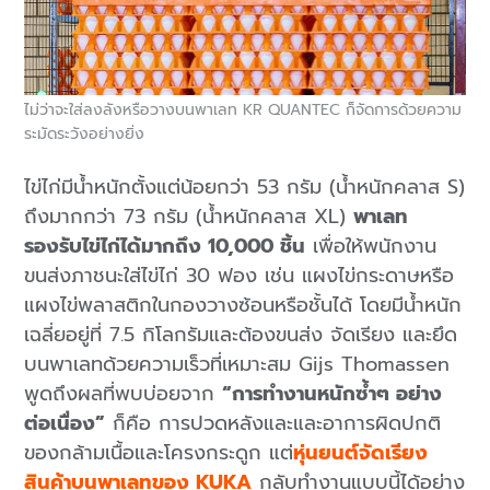
ไม่ว่าจะใส่ลงลังหรือวางบนพาเลท KR QUANTEC ก็จัดการด้วยความ
ระมัดระวังอย่างยิ่ง
ไข่ไก่มีน้ำหนักตั้งแต่น้อยกว่า 53 กรัม (น้ำหนักคลาส S)
ถึงมากกว่า 73 กรัม (น้ำหนักคลาส XL)
พาเลท
รองรับไข่ไก่ได้มากถึง 10,000 ชิ้น
เพื่อให้พนักงาน
ขนส่งภาชนะใส่ไข่ไก่ 30 ฟอง เช่น แผงไข่กระดาษหรือ
แผงไข่พลาสติกในกองวางซ้อนหรือชั้นได้ โดยมีน้ำหนัก
เฉลี่ยอยู่ที่ 7.5 กิโลกรัมและต้องขนส่ง จัดเรียง และยึด
บนพาเลทด้วยความเร็วที่เหมาะสม Gijs Thomassen
พูดถึงผลที่พบบ่อยจาก
“การทำงานหนักซ้ำๆ อย่าง
ต่อเนื่อง”
ก็คือ การปวดหลังและและอาการผิดปกติ
ของกล้ามเนื้อและโครงกระดูก แต่
หุ่นยนต์จัดเรียง
สินค้าบนพาเลทของ KUKA
กลับทำงานแบบนี้ได้อย่าง