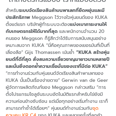
สำหรับ
ระบบจัดเรียงสินค้าบนพาเลทที่ยืดหยุ่นและมี
ประสิทธิภาพ
Meggson ไว้วางใจหุ่นยนต์ของ KUKA
ตั้งแต่แรก บริษัทผู้ทำระบบจะต้อง
แบ่งเบาภาระงานให้
กับเกษตรกรให้ได้มากที่สุด
และพนักงานจำนวน 20
คนของ Meggson ก็รู้สึกว่าได้รับการสนับสนุนอย่าง
เหมาะสมจาก KUKA “นี่คือคุณภาพของเยอรมันที่เป็นที่
เลื่องลือ” Gijs Thomassen เน้นย้ำ
“KUKA สร้างหุ่น
ยนต์ที่ดีที่สุด สั่งสมความเชี่ยวชาญมายาวนานหลายปี
และนั่นยิ่งตอกย้ำความเชื่อมั่นของเราที่มีต่อ KUKA”
“การทำงานร่วมกับหุ่นยนต์จัดเรียงสินค้าพาเลทของ
KUKA นั้นเป็นเรื่องง่ายดาย” Gerwin van de Geer
ผู้จัดการผลิตภัณฑ์ของ Meggson กล่าวเสริม “การ
ตั้งโปรแกรมโซลูชันระบบอัตโนมัติแรกสำหรับไข่ยังมี
ความค่อนข้างซับซ้อน แต่เมื่อทุกอย่างเริ่มทำงาน เราก็
สามารถทำซ้ำได้เรื่อยๆ” หุ่นยนต์ทำงานร่วมกับ
ชุด
ควบคุม KR C4
ของ KUKA และหลายครั้งที่ลูกค้า