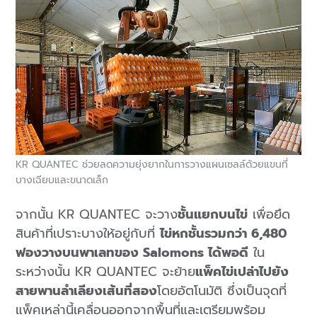
KR QUANTEC ช่วยลดความยุ่งยากในการวางแผนเซลล์ด้วยแขนที่
บางเฉียบและขนาดเล็ก
จากนั้น KR QUANTEC จะวาง
ชั้นแยกบนไข่
เพื่อยึด
สินค้าที่เปราะบางให้อยู่กับที่
ไข่หกชั้นรวมกว่า 6,480
ฟองวางบนพาเลทของ Salomons ได้พอดี
ใน
ระหว่างนั้น KR QUANTEC จะย้าย
แพ็คไข่เปล่าไปยัง
สายพานลำเลียงเส้นที่สอง
โดยอัตโนมัติ ซึ่งเป็นจุดที่
แพ็คเหล่านี้เคลื่อนออกจากพื้นที่และเตรียมพร้อม