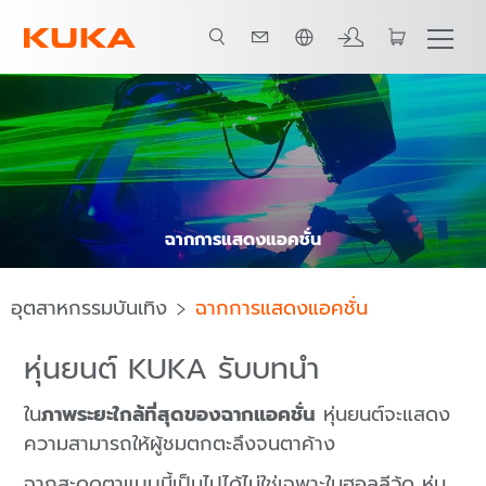
ภาษาไทย / Thai
ฉากการแสดงแอคชั่น
อุตสาหกรรมบันเทิง
ฉากการแสดงแอคชั่น
หุ่นยนต์ KUKA รับบทนำ
ใน
ภาพระยะใกล้ที่สุดของฉากแอคชั่น
หุ่นยนต์จะแสดง
ความสามารถให้ผู้ชมตกตะลึงจนตาค้าง
ฉากสะดุดตาแบบนี้เป็นไปได้ไม่ใช่เฉพาะในฮอลลีวู้ด หุ่น