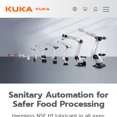
ภาษาไทย / Thai
Advantages
eBook
Contact
Sanitary Automation for
Safer Food Processing
Harmless NSF H1 lubricant in all axes: