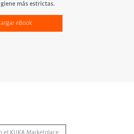
giene más estrictas.
argar eBook
en el KUKA Marketplace