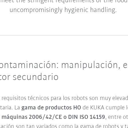
meet the stringent requirements of the food 
uncompromisingly hygienic handling.
contaminación: manipulación, 
ctor secundario
s requisitos técnicos para los robots son muy eleva
taria. La
gama de productos HO
de KUKA cumple 
de máquinas 2006/42/CE o DIN ISO 14159
, entre o
ación son tan variados como la gama de robots y 