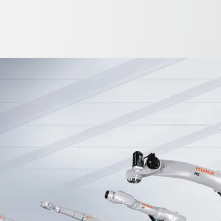
Español / Spanish
cación
Ventajas
eBook
Contact