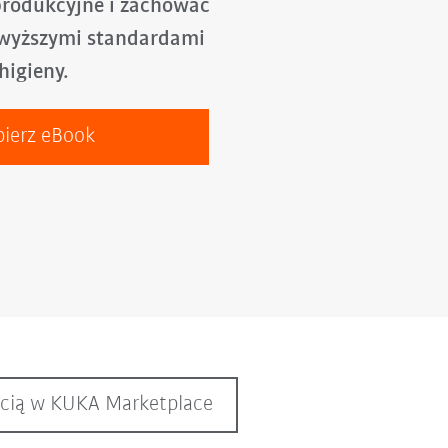
produkcyjne i zachować
jwyższymi standardami
higieny.
bierz eBook
ścią w KUKA Marketplace