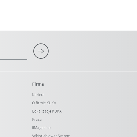
Firma
Kariera
O firmie KUKA
Lokalizacje KUKA
Prasa
iiMagazine
Whistleblower System