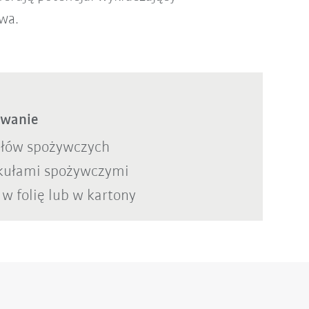
wa.
owanie
ułów spożywczych
kułami spożywczymi
w folię lub w kartony