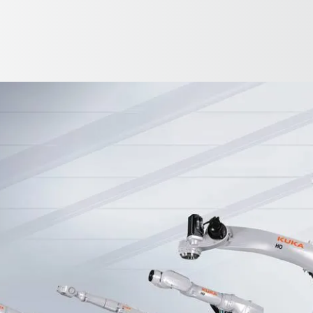
Polski / Polish
lizacja
Advantages
eBook
Contact