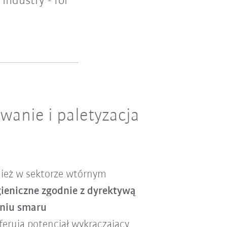
industry - for
wanie i paletyzacja
nież w sektorze wtórnym
eniczne zgodnie z dyrektywą
aniu smaru
ferują potencjał wykraczający