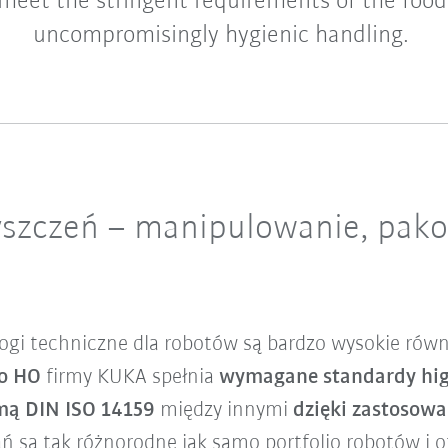
meet the stringent requirements of the food 
uncompromisingly hygienic handling.
yszczeń – manipulowanie, pako
m
gi techniczne dla robotów są bardzo wysokie rów
io HO
firmy KUKA spełnia
wymagane standardy higi
ą DIN ISO 14159
między innymi
dzięki zastosow
ń są tak różnorodne jak samo portfolio robotów i o