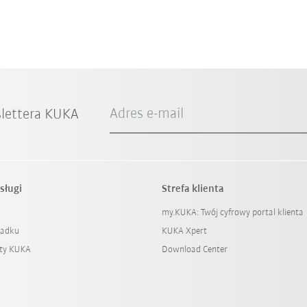
Adres e-mail
slettera KUKA
sługi
Strefa klienta
my.KUKA: Twój cyfrowy portal klienta
padku
KUKA Xpert
ty KUKA
Download Center