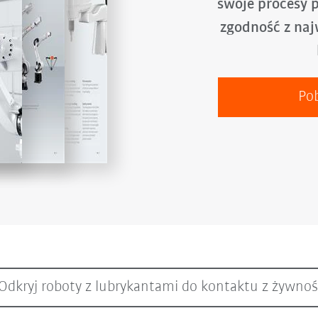
swoje procesy 
zgodność z na
Po
Odkryj roboty z lubrykantami do kontaktu z żywno