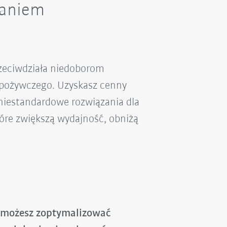
taniem
rzeciwdziała niedoborom
 spożywczego. Uzyskasz cenny
 niestandardowe rozwiązania dla
tóre zwiększą wydajność, obniżą
k możesz zoptymalizować