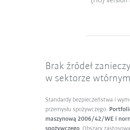
(HO) version 
Brak źródeł zaniecz
w sektorze wtórny
Standardy bezpieczeństwa i wymo
przemysłu spożywczego.
Portfol
maszynową 2006/42/WE i norm
spożywczego
. Obszary zastosowa