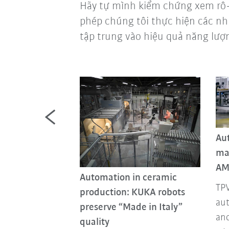
Hãy tự mình kiểm chứng xem rô-b
phép chúng tôi thực hiện các nh
tập trung vào hiệu quả năng lượn
Au
ma
huốc tăng hiệu
AM
Automation in ceramic
TPV
ốc được hưởng
production: KUKA robots
aut
 từ người máy
preserve “Made in Italy”
and
ộng hàng ngày
quality