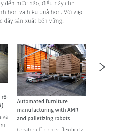
ậy đến mức nào, điều này cho
h hơn và hiệu quả hơn. Với việc
c đẩy sản xuất bền vững.
Sản xuất pin t
 rô-
Automated furniture
môi trường th
R)
manufacturing with AMR
Ngành công ng
h và
and palletizing robots
ngày càng nhiề
 ưu
Greater efficiency, flexibility,