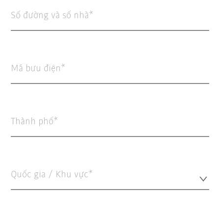
Số đường và số nhà
Mã bưu điện
Thành phố
Quốc gia / Khu vực*