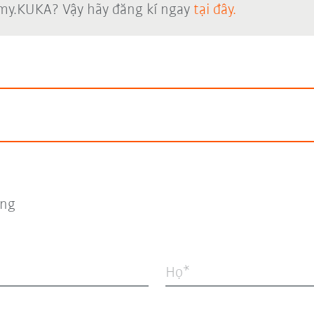
 my.KUKA? Vậy hãy đăng kí ngay
tại đây.
ng
Họ