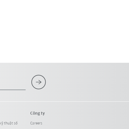
Công ty
kỹ thuật số
Careers