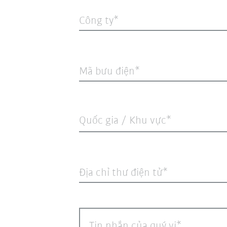
Công ty
Mã bưu điện
Quốc gia / Khu vực*
Địa chỉ thư điện tử
Tin nhắn của quý vị