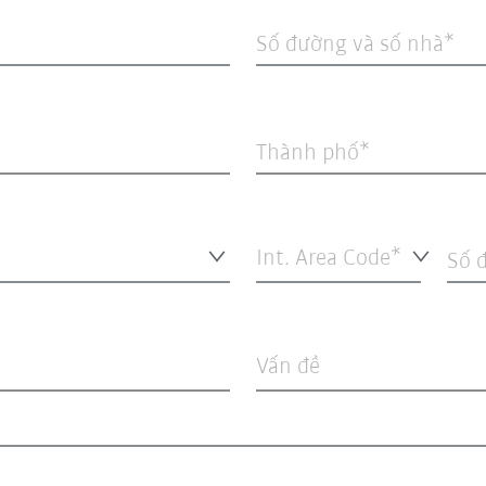
Số đường và số nhà
Thành phố
Int. Area Code*
Số đ
Vấn đề