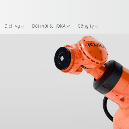
 điểm
Dịch vụ
Đổi mới & iiQKA
Công ty