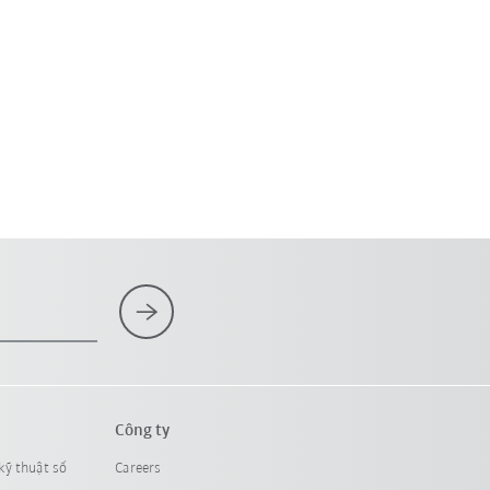
Công ty
kỹ thuật số
Careers