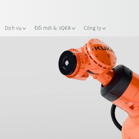
 điểm
Dịch vụ
Đổi mới & iiQKA
Công ty