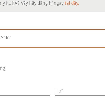
 my.KUKA? Vậy hãy đăng kí ngay
tại đây.
Sales
ng
Họ