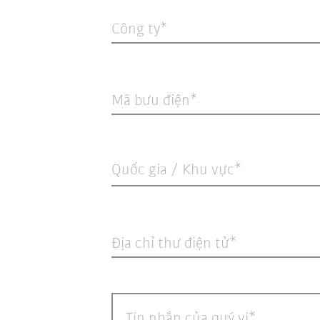
Công ty
Mã bưu điện
Quốc gia / Khu vực*
Địa chỉ thư điện tử
Tin nhắn của quý vị