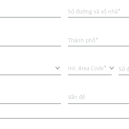
Số đường và số nhà
Thành phố
Int. Area Code*
Số đ
Vấn đề