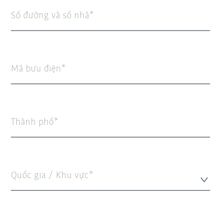
Số đường và số nhà
Mã bưu điện
Thành phố
Quốc gia / Khu vực*