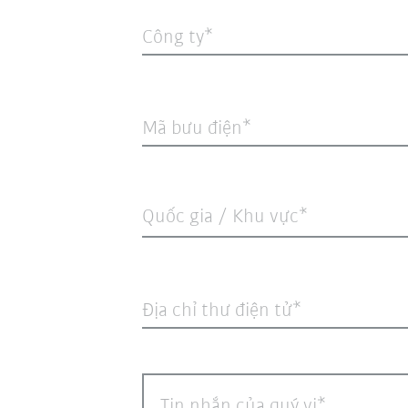
Công ty
Mã bưu điện
Quốc gia / Khu vực*
Địa chỉ thư điện tử
Tin nhắn của quý vị