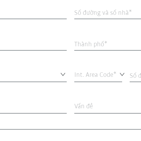
Số đường và số nhà
Thành phố
Int. Area Code*
Số đ
Vấn đề