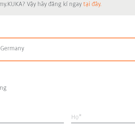
 my.KUKA? Vậy hãy đăng kí ngay
tại đây.
s Germany
ng
Họ