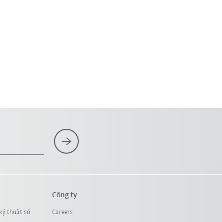
Công ty
kỹ thuật số
Careers