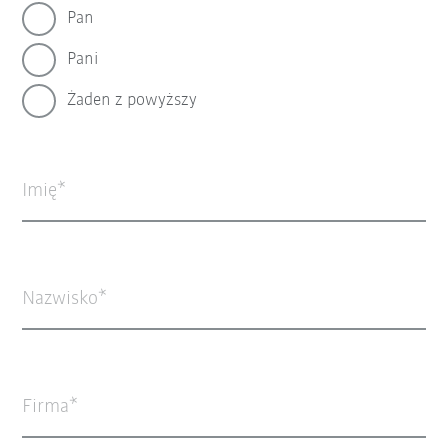
Pan
Pani
Żaden z powyższy
Imię
Nazwisko
Firma