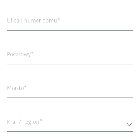
Ulica i numer domu
Pocztowy
Miasto
Kraj / region*