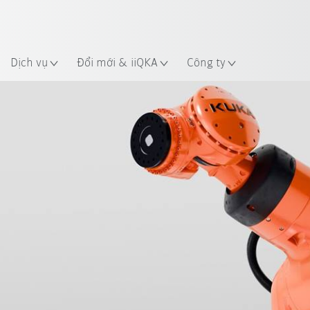
 điểm
Dịch vụ
Đổi mới & iiQKA
Công ty