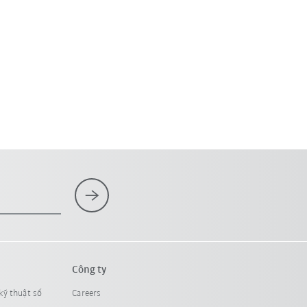
Công ty
kỹ thuật số
Careers