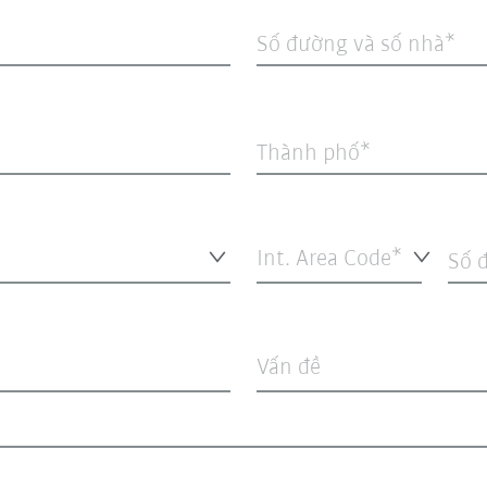
Số đường và số nhà
Thành phố
Int. Area Code*
Số đ
Vấn đề