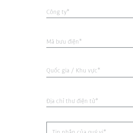
Công ty
Mã bưu điện
Quốc gia / Khu vực*
Địa chỉ thư điện tử
Tin nhắn của quý vị