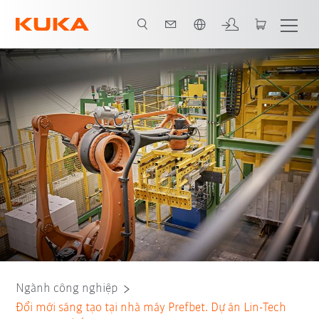
Vui lòng lựa chọn một ngôn ngữ:
Tất cả các đối tác hệ thống
Ngành công nghiệp
Đổi mới sáng tạo tại nhà máy Prefbet. Dự án Lin-Tech