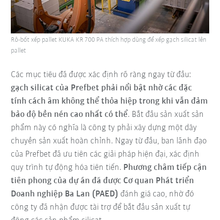
Rô-bốt xếp pallet KUKA KR 700 PA thích hợp dùng để xếp gạch silicat lên
pallet
Các mục tiêu đã được xác định rõ ràng ngay từ đầu:
gạch silicat của Prefbet phải nổi bật nhờ các đặc
tính cách âm không thể thỏa hiệp trong khi vẫn đảm
bảo độ bền nén cao nhất có thể
. Bắt đầu sản xuất sản
phẩm này có nghĩa là công ty phải xây dựng một dây
chuyền sản xuất hoàn chỉnh. Ngay từ đầu, ban lãnh đạo
của Prefbet đã ưu tiên các giải pháp hiện đại, xác định
quy trình tự động hóa tiên tiến.
Phương châm tiếp cận
tiên phong của dự án đã được Cơ quan Phát triển
Doanh nghiệp Ba Lan (PAED)
đánh giá cao, nhờ đó
công ty đã nhận được tài trợ để bắt đầu sản xuất tự