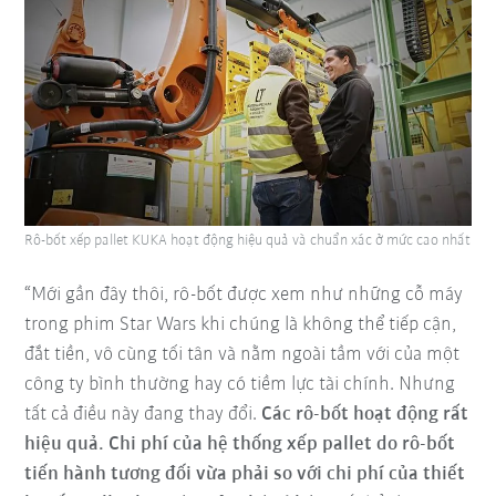
Rô-bốt xếp pallet KUKA hoạt động hiệu quả và chuẩn xác ở mức cao nhất
“Mới gần đây thôi, rô-bốt được xem như những cỗ máy
trong phim Star Wars khi chúng là không thể tiếp cận,
đắt tiền, vô cùng tối tân và nằm ngoài tầm với của một
công ty bình thường hay có tiềm lực tài chính. Nhưng
tất cả điều này đang thay đổi.
Các rô-bốt hoạt động rất
hiệu quả. Chi phí của hệ thống xếp pallet do rô-bốt
tiến hành tương đối vừa phải so với chi phí của thiết