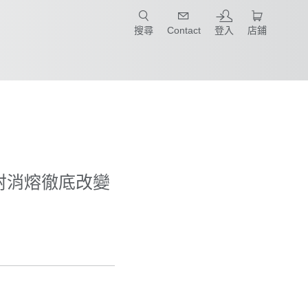
只要簡單點選產業和應用，馬上找到適合的案例和機械手臂規格!
搜尋
Contact
登入
店鋪
制雷射消熔徹底改變