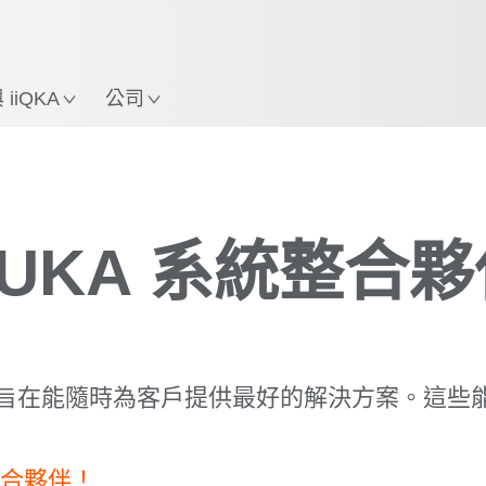
中文 / Chinese
使用KUKA機械手臂指南，
立即體驗機械手臂指南!
置
iiQKA
公司
KUKA 系統整合夥
作，旨在能隨時為客戶提供最好的解決方案。這些
整合夥伴！