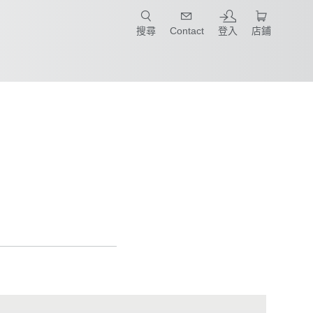
只要簡單點選產業和應用，馬上找到適合的案例和機械手臂規格!
搜尋
Contact
登入
店鋪