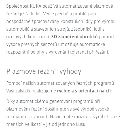
Společnost KUKA používá automatizované plazmové
řezání již řadu let. Vedle plechů a profilů jsou
hospodárně zpracovávány konstrukční díly pro výrobu
automobilů a stavebních strojů, zásobníků, lodí a
ocelových konstrukcí.
3D zaměření obrobků
pomocí
vysoce přesných senzorů
umožňuje automatické
rozpoznání polohy
a
vyrovnání tolerancí
při řezání.
Plazmové řezání: výhody
Pomocí našich automatizovaných řezných programů
Vaši zakázku realizujeme
rychle a s orientací na cíl
:
Díky automatickému generování programů při
plazmovém řezání dosáhnete ve své výrobě vysoké
rozmanitosti variant. Navíc máte možnost vyrábět šarže
menších velikostí – již od jednoho kusu.