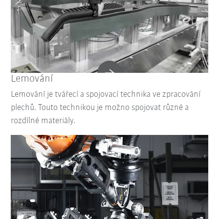
Lemování
Lemování je tvářecí a spojovací technika ve zpracování
plechů. Touto technikou je možno spojovat různé a
rozdílné materiály.