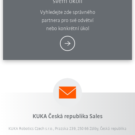
svém okolí
Vyhledejte zde správného
partnera pro své odvětví
nebo konkrétní úkol
KUKA Česká republika Sales
KUKA Robotics Czech s.r.o., Prazska 239, 250 66 Zdiby, Česká republika