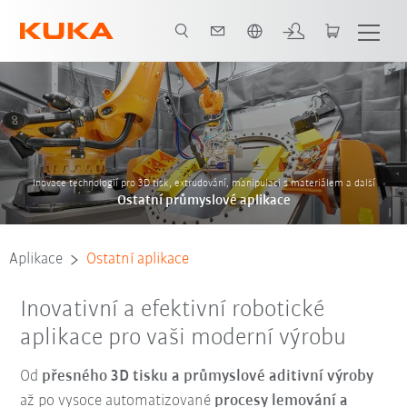
Čeština / Czech
Aplikace Přehled
Kontakt
Výběr zákazníků
Systémoví partneři
Inovace technologií pro 3D tisk, extrudování, manipulaci s materiálem a další
Ostatní průmyslové aplikace
Aplikace
Ostatní aplikace
Inovativní a efektivní robotické
aplikace pro vaši moderní výrobu
Od
přesného 3D tisku a průmyslové aditivní výroby
až po vysoce automatizované
procesy lemování a