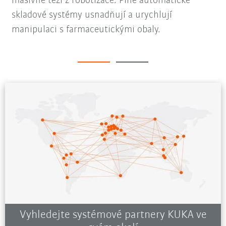
masivně těží z robotizace. Plně automatické
skladové systémy usnadňují a urychlují
manipulaci s farmaceutickými obaly.
Vyhledejte systémové partnery KUKA ve