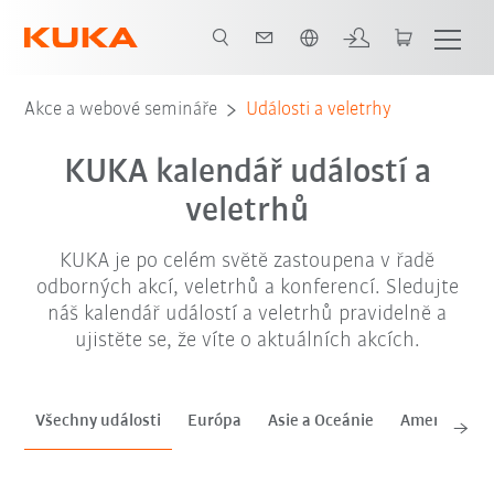
Čeština / Czech
zář. '26
říj. '26
lis. '26
Akce a webové semináře
Události a veletrhy
KUKA kalendář událostí a
veletrhů
KUKA je po celém světě zastoupena v řadě
odborných akcí, veletrhů a konferencí. Sledujte
náš kalendář událostí a veletrhů pravidelně a
ujistěte se, že víte o aktuálních akcích.
Všechny události
Európa
Asie a Oceánie
Amerika