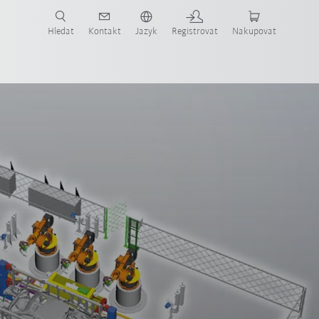
 KUKA případové studie a roboty pro váš obor a požadovanou aplikaci!
em KUKA!
Hledat
Kontakt
Jazyk
Registrovat
Nakupovat