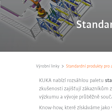
Standar
Výrobní linky
Standardní produkty pro 
KUKA nabízí rozsáhlou paletu
st
zkušenosti zajišťují zákazníkům z
výzkumu a vývoje průběžně souč
Know-how, které získáváme jako v