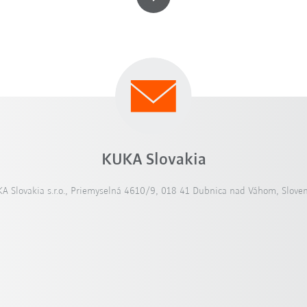
KUKA Slovakia
A Slovakia s.r.o., Priemyselná 4610/9, 018 41 Dubnica nad Váhom, Slove