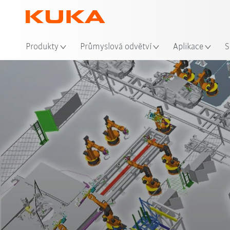
Mís
Produkty
Průmyslová odvětví
Aplikace
S