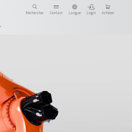
robots pour votre secteur et l'application souhaitée!
Rechercher
Contact
Langue
Login
Acheter