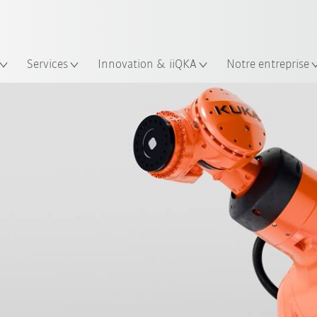
Trouvez des études de cas et des 
lacement
Néerlandais / Dutch
KUKA Guide robots
Services
Innovation & iiQKA
Notre entreprise