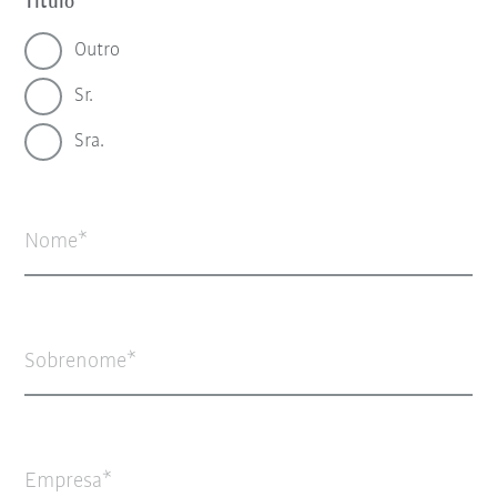
Título
Outro
Sr.
Sra.
Nome
Sobrenome
Empresa