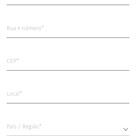
Rua e número
CEP
Local
País / Região*