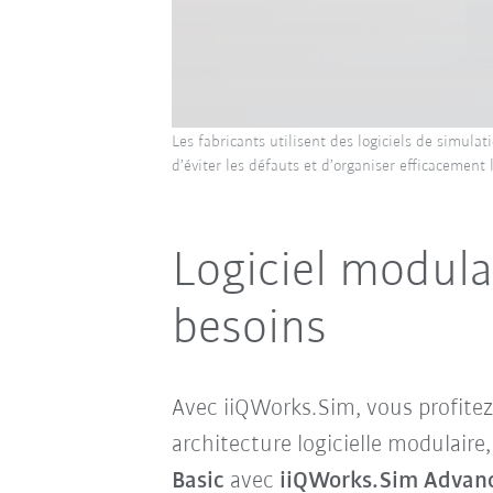
Les fabricants utilisent des logiciels de simula
d’éviter les défauts et d’organiser efficacement 
Logiciel modulai
besoins
Avec iiQWorks.Sim, vous profite
architecture logicielle modulaire
Basic
avec
iiQWorks.Sim Advan