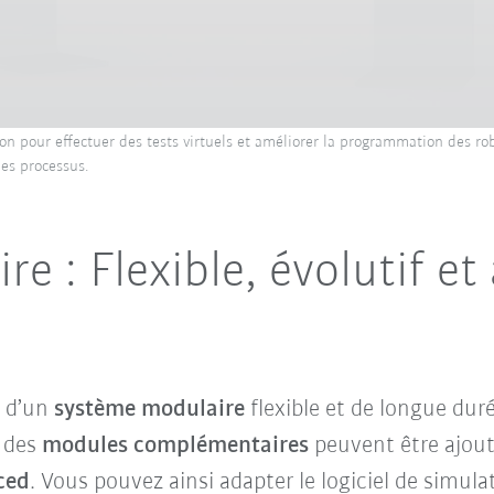
tion pour effectuer des tests virtuels et améliorer la programmation des r
les processus.
re : Flexible, évolutif et
z d’un
système modulaire
flexible et de longue duré
, des
modules complémentaires
peuvent être ajouté
ced
. Vous pouvez ainsi adapter le logiciel de simul