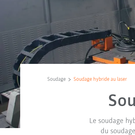
Soudage
Soudage hybride au laser
Sou
Le soudage hyb
du soudage