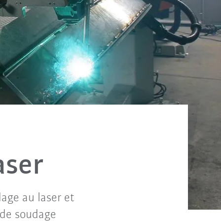
aser
age au laser et
 de soudage