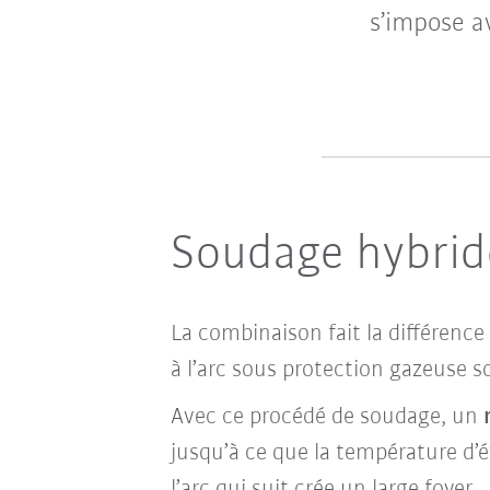
s’impose a
Soudage hybride
La combinaison fait la différence
à l’arc sous protection gazeuse s
Avec ce procédé de soudage,
un
r
jusqu’à ce que la température d’é
l’arc
qui suit crée
un large foyer
.