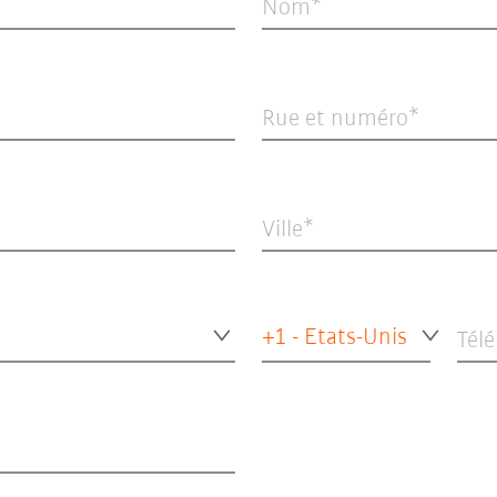
Nom
Rue et numéro
Ville
+1 - Etats-Unis
Tél