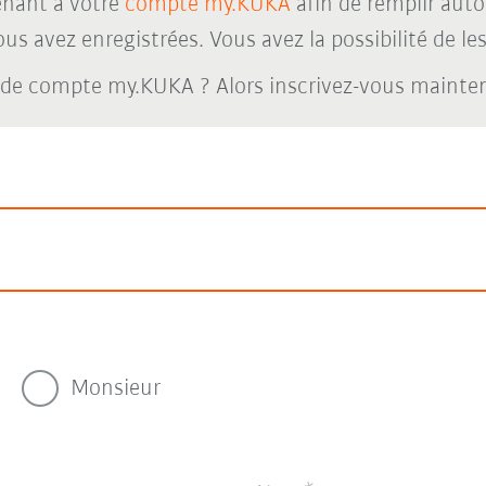
nant à votre
compte my.KUKA
afin de remplir aut
s avez enregistrées. Vous avez la possibilité de les 
 de compte my.KUKA ? Alors inscrivez-vous maint
Monsieur