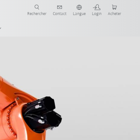
robots pour votre secteur et l'application souhaitée!
Rechercher
Contact
Langue
Login
Acheter