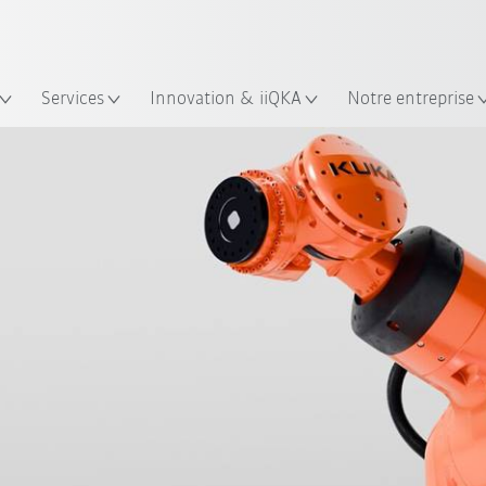
Trouvez des études de cas et des 
Français / French
KUKA Guide robots
lacement
Services
Innovation & iiQKA
Notre entreprise