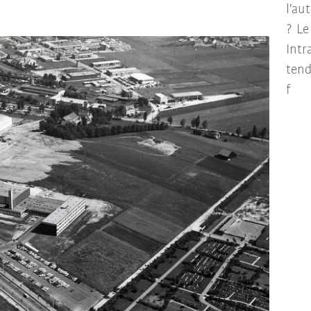
l'au
? Le
Intr
tend
f