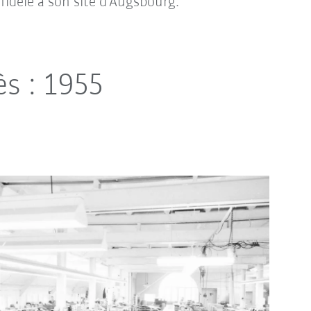
fidèle à son site d'Augsbourg.
ès : 1955