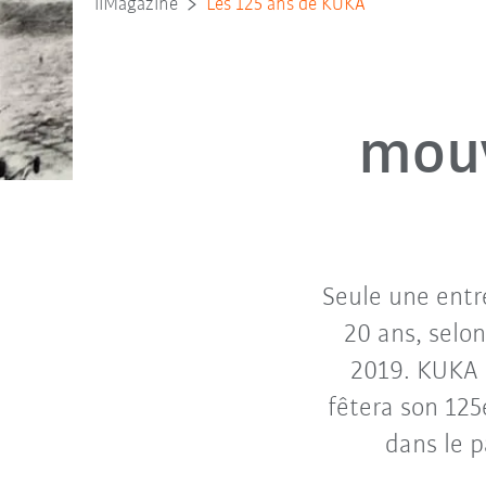
iiMagazine
Les 125 ans de KUKA
mouv
Seule une entr
20 ans, selon
2019. KUKA a
fêtera son 12
dans le 