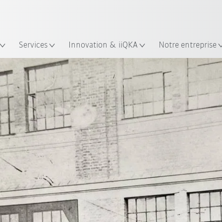
Trouvez des études de cas et des 
Français / French
KUKA Guide robots
lacement
Services
Innovation & iiQKA
Notre entreprise