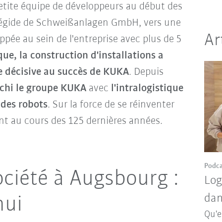
etite équipe de développeurs au début des
l'égide de Schweißanlagen GmbH, vers une
Ar
oppée au sein de l'entreprise avec plus de 5
ue, la construction d'installations a
 décisive au succès de KUKA
. Depuis
ichi le groupe KUKA
avec
l'intralogistique
des robots
. Sur la force de se réinventer
t au cours des 125 dernières années.
Podca
ociété à Augsbourg :
Log
dan
hui
Qu'e