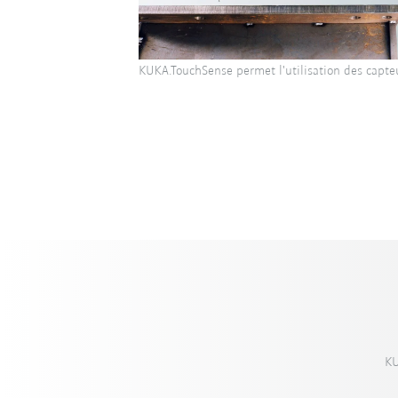
KUKA.TouchSense permet l'utilisation des capteu
KU