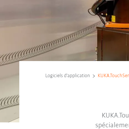
Logiciels d'application
KUKA.TouchSe
KUKA.Tou
spécialemen