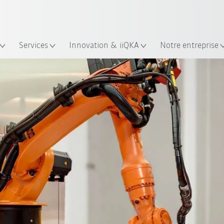
Trouvez des études de cas et des 
Français / French
KUKA Guide robots
lacement
Services
Innovation & iiQKA
Notre entreprise