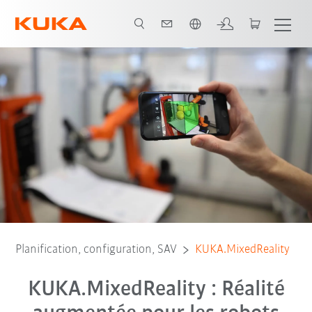
Français / French
Modules
Commander le logiciel
Tester gratuitement
Contact
Planification, configuration, SAV
KUKA.MixedReality
KUKA.MixedReality : Réalité