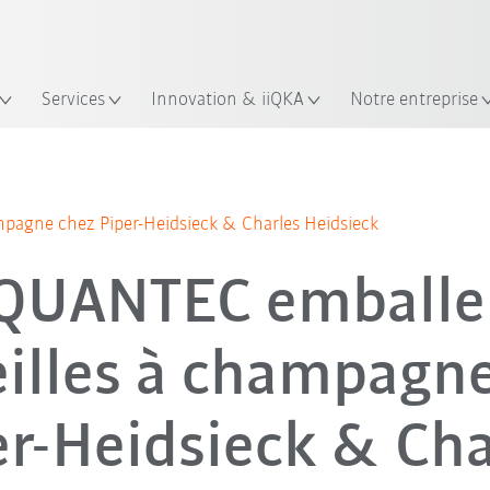
Trouvez des études de cas et des 
Français / French
KUKA Guide robots
lacement
Services
Innovation & iiQKA
Notre entreprise
Tous les partenaires du système
pagne chez Piper-Heidsieck & Charles Heidsieck
QUANTEC emballe
illes à champagn
er-Heidsieck & Cha