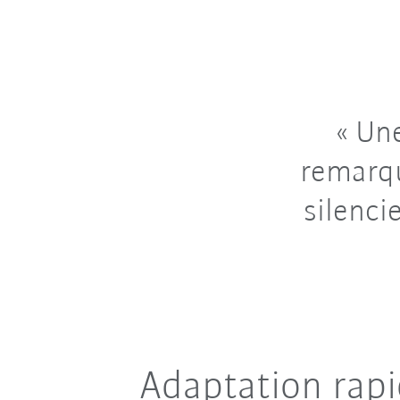
Une 
remarqu
silenci
Adaptation rapi