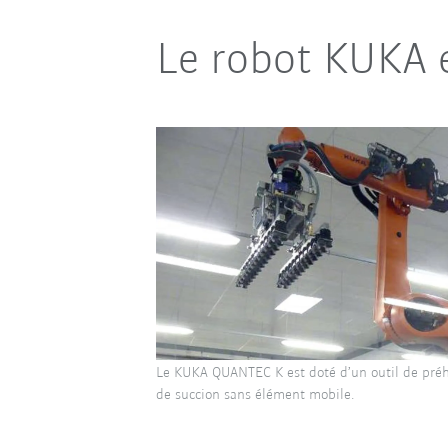
Le robot KUKA e
Le KUKA QUANTEC K est doté d’un outil de pré
de succion sans élément mobile.