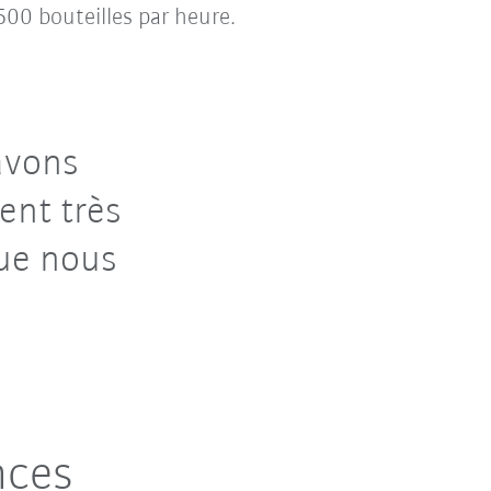
00 bouteilles par heure.
 avons
ent très
que nous
nces