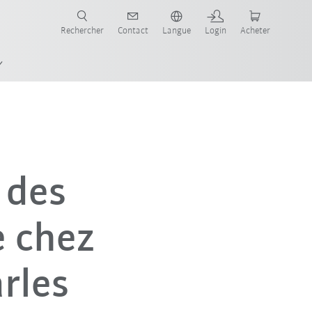
robots pour votre secteur et l'application souhaitée!
Rechercher
Contact
Langue
Login
Acheter
 des
e chez
rles