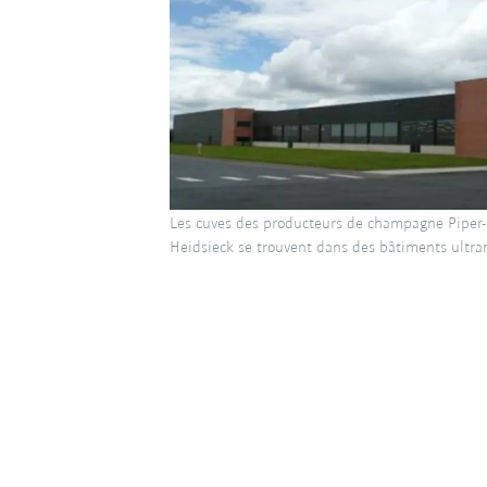
Les cuves des producteurs de champagne Piper-
Heidsieck se trouvent dans des bâtiments ultr