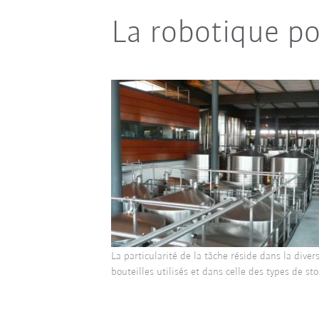
La robotique p
La particularité de la tâche réside dans la diver
bouteilles utilisés et dans celle des types de st