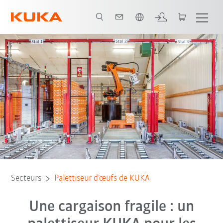
Français / French
Contact
Whitepaper
Tous les partenaires du système
Secteurs
Palettiseur d’œufs de KUKA
Une cargaison fragile : un