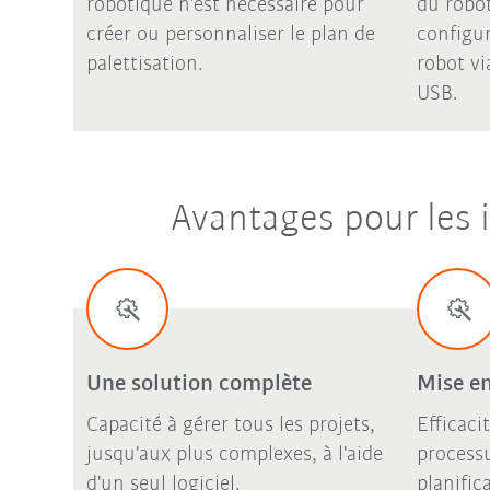
robotique n'est nécessaire pour
du robo
créer ou personnaliser le plan de
configur
palettisation.
robot vi
USB.
Avantages pour les i
Une solution complète
Mise en
Capacité à gérer tous les projets,
Efficaci
jusqu'aux plus complexes, à l'aide
processu
d'un seul logiciel.
planific