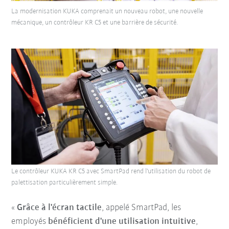
La modernisation KUKA comprenait un nouveau robot, une nouvelle
mécanique, un contrôleur KR C5 et une barrière de sécurité.
Le contrôleur KUKA KR C5 avec SmartPad rend l'utilisation du robot de
palettisation particulièrement simple.
«
Grâce à l'écran tactile
, appelé SmartPad, les
employés
bénéficient d'une utilisation intuitive
,