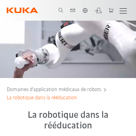
Français / French
 la robotique KUKA
Études de cas : rééducation
Service
Robots
Domaines d'application médicaux de robots
La robotique dans la rééducation
La robotique dans la
rééducation