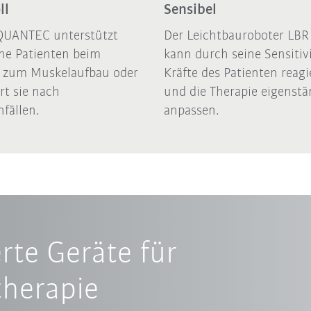
ll
Sensibel
QUANTEC unterstützt
Der Leichtbauroboter LB
ene Patienten beim
kann durch seine Sensitivi
g zum Muskelaufbau oder
Kräfte des Patienten reag
rt sie nach
und die Therapie eigenstä
fällen.
anpassen.
rte Geräte für
therapie