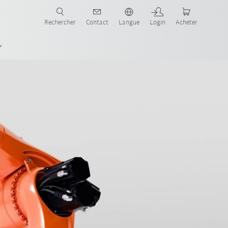
robots pour votre secteur et l'application souhaitée!
Rechercher
Contact
Langue
Login
Acheter