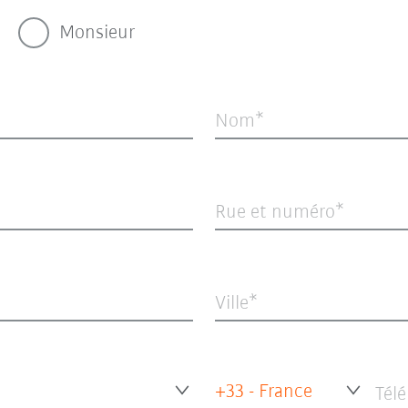
Monsieur
Nom
Rue et numéro
Ville
+33 - France
Tél