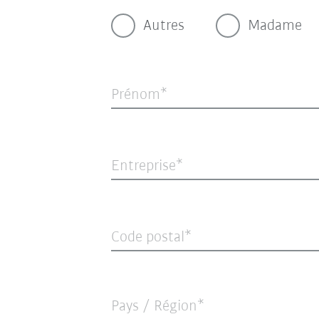
Autres
Madame
Prénom
Entreprise
Code postal
Pays / Région*