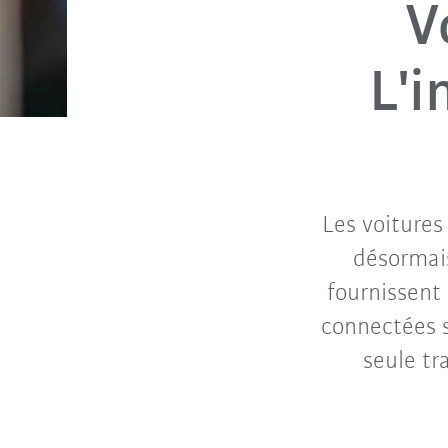
V
L'i
Les voitures
désormais
fournissent 
connectées s
seule tr