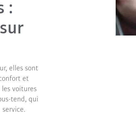
 :
 sur
r, elles sont
confort et
 les voitures
ous-tend, qui
 service.