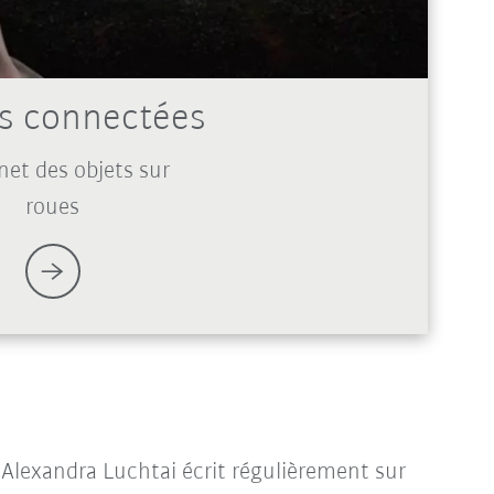
es connectées
rnet des objets sur
roues
Alexandra Luchtai écrit régulièrement sur