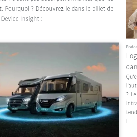
t. Pourquoi ? Découvrez-le dans le billet de
, Device Insight :
Podca
Log
dan
Qu'e
l'au
? Le
Intr
tend
f