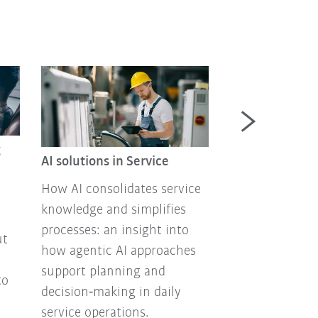
g
AI-Guided Trou
AI solutions in Service
Turning service
How AI consolidates service
strategic adva
knowledge and simplifies
Service technic
processes: an insight into
ut
struggle with s
how agentic AI approaches
information a
support planning and
to
processes. Wit
decision‑making in daily
Troubleshootin
service operations.