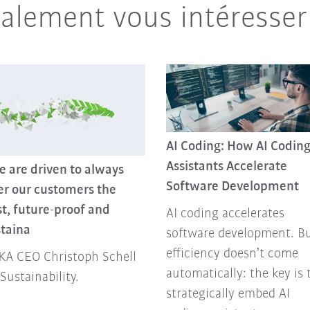
galement vous intéresser
AI Coding: How AI Codin
Assistants Accelerate
 are driven to always
Software Development
er our customers the
t, future-proof and
AI coding accelerates
staina
software development. B
efficiency doesn’t come
KA CEO Christoph Schell
automatically: the key is 
Sustainability.
strategically embed AI