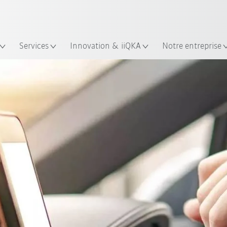
Trouvez des études de cas et des 
KUKA Guide robots
lacement
Services
Innovation & iiQKA
Notre entreprise