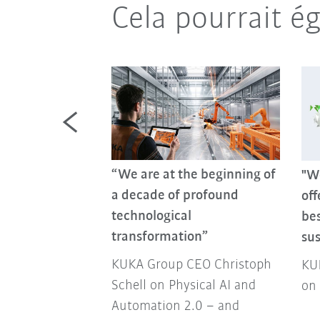
Cela pourrait é
“We are at the beginning of
"We
entic AI
a decade of profound
off
technological
bes
 need? About
transformation”
su
, Challenges
tices
KUKA Group CEO Christoph
KU
Schell on Physical AI and
on 
Automation 2.0 – and