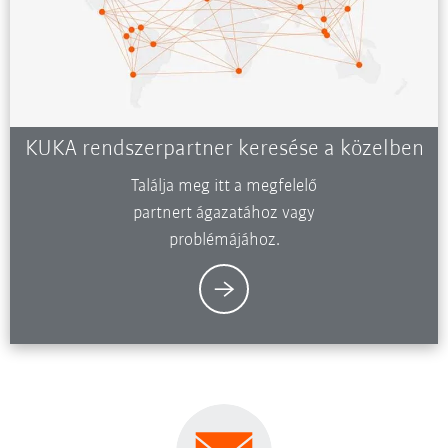
KUKA rendszerpartner keresése a közelben
Találja meg itt a megfelelő
partnert ágazatához vagy
problémájához.