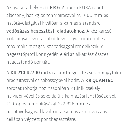
Az asztalra helyezett
KR 6-2
típusú KUKA robot
alacsony, hat kg-os teherbírásával és 1600 mm-es
hatótávolságával kiválóan alkalmas a standard
védőgázas hegesztési feladatokhoz
. A kéz karcsú
kialakítása révén a robot kevés zavarkontúrral és
maximális mozgási szabadsággal rendelkezik. A
hegesztőprofi könnyedén eléri az alkatrész összes
hegesztendő pontját.
A
KR 210 R2700 extra
a ponthegesztés során nagyfokú
precizitásával és sebességével hódít. A
KR QUANTEC
sorozat robotjaihoz hasonlóan kitűnik csekély
helyigényével és sokoldalú alkalmazási lehetőségeivel.
210 kg-os teherbírásával és 2.926 mm-es
hatótávolságával kiválóan alkalmas az univerzális
cellában végzett ponthegesztésre.