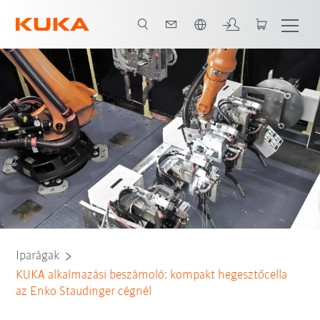
Angol / English
Az összes rendszerpartner
Iparágak
KUKA alkalmazási beszámoló: kompakt hegesztőcella
az Enko Staudinger cégnél