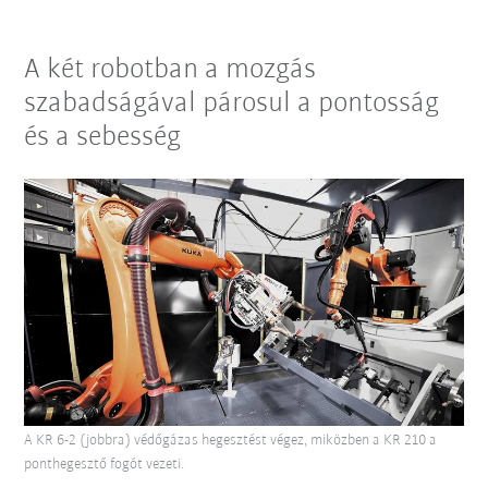
A két robotban a mozgás
szabadságával párosul a pontosság
és a sebesség
A KR 6-2 (jobbra) védőgázas hegesztést végez, miközben a KR 210 a
ponthegesztő fogót vezeti.