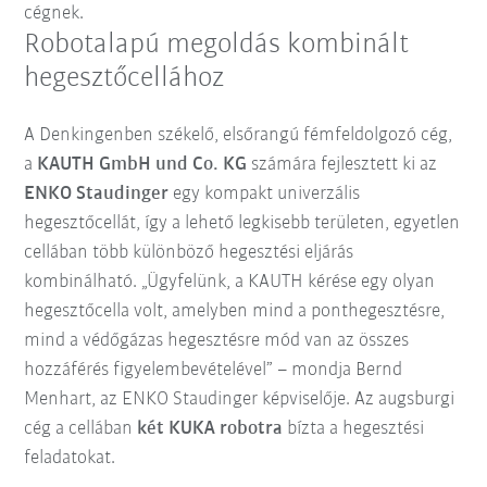
cégnek.
Robotalapú megoldás kombinált
hegesztőcellához
A Denkingenben székelő, elsőrangú fémfeldolgozó cég,
a
KAUTH GmbH und Co. KG
számára fejlesztett ki az
ENKO Staudinger
egy kompakt univerzális
hegesztőcellát, így a lehető legkisebb területen, egyetlen
cellában több különböző hegesztési eljárás
kombinálható. „Ügyfelünk, a KAUTH kérése egy olyan
hegesztőcella volt, amelyben mind a ponthegesztésre,
mind a védőgázas hegesztésre mód van az összes
hozzáférés figyelembevételével” – mondja Bernd
Menhart, az ENKO Staudinger képviselője. Az augsburgi
cég a cellában
két KUKA robotra
bízta a hegesztési
feladatokat.