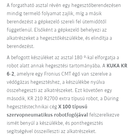
A forgatható asztal révén egy hegesztőberendezésen
mindig termelő folyamat zajlik, míg a másik
berendezést a gépkezelő szereli fel ütemidőtől
függetlenül. Elsőként a gépkezelő behelyezi az
alkatrészeket a hegesztőkészülékbe, és elindítja a
berendezést.
A befogott készüléket az asztal 180 °-kal elforgatja a
robot alatt annak hegesztési tartományába. A
KUKA KR
6-2
, amelyre egy Fronius CMT égő van szerelve a
védőgázas hegesztéshez, a készülékbe nyúlva
összehegeszti az alkatrészeket. Ezt követően egy
második, KR 210 R2700 extra típusú robot, a Düring
hegesztéstechnikai cég
X 100 típusú
szervopneumatikus robotfogójával
felszerelkezve
ismét benyúl a készülékbe, és ponthegesztés
segítségével összeilleszti az alkatrészeket.