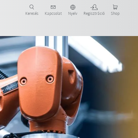
Keresés
Kapcsolat
Nyelv
Regisztráció
Shop
ide-ot most!