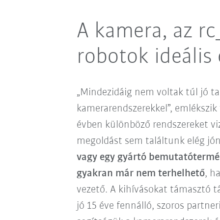
A kamera, az rc
robotok ideáli
„Mindezidáig nem voltak túl jó ta
kamerarendszerekkel”, emlékszik v
évben különböző rendszereket vi
megoldást sem találtunk elég jó
vagy egy gyártó bemutatótermé
gyakran már nem terhelhető
, h
vezető. A kihívásokat támasztó 
jó 15 éve fennálló, szoros partner