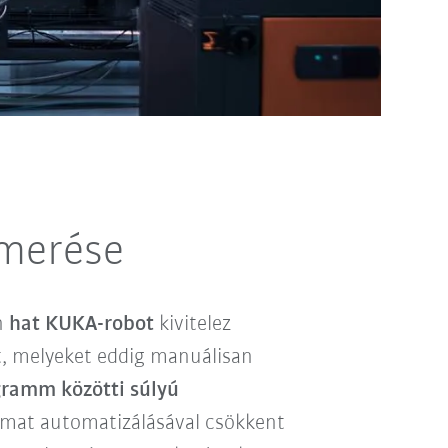
smerése
n
hat KUKA-robot
kivitelez
, melyeket eddig manuálisan
gramm közötti súlyú
amat automatizálásával csökkent