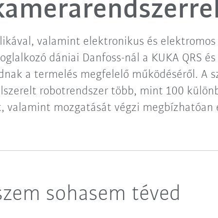
kamerarendszerre
likával, valamint elektronikus és elektrom
foglalkozó dániai Danfoss-nál a KUKA QRS é
nak a termelés megfelelő működéséről. A 
elszerelt robotrendszer több, mint 100 külön
t, valamint mozgatását végzi megbízhatóan 
szem sohasem téved