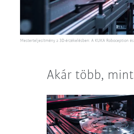
Mesterteljesítmény a 3D-érzékelésben: A KUKA Roboception és 
Akár több, mint