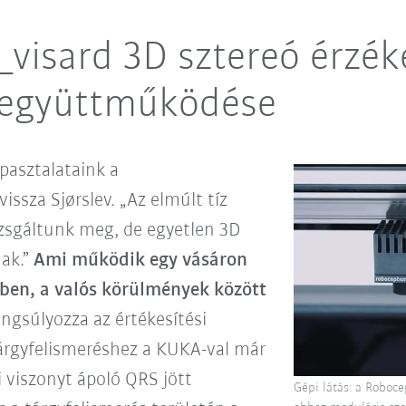
_visard 3D sztereó érzék
s együttműködése
pasztalataink a
issza Sjørslev. „Az elmúlt tíz
zsgáltunk meg, de egyetlen 3D
nak.”
Ami működik egy vásáron
ben, a valós körülmények között
angsúlyozza az értékesítési
tárgyfelismeréshez a KUKA-val már
i viszonyt ápoló QRS jött
Gépi látás: a Roboce