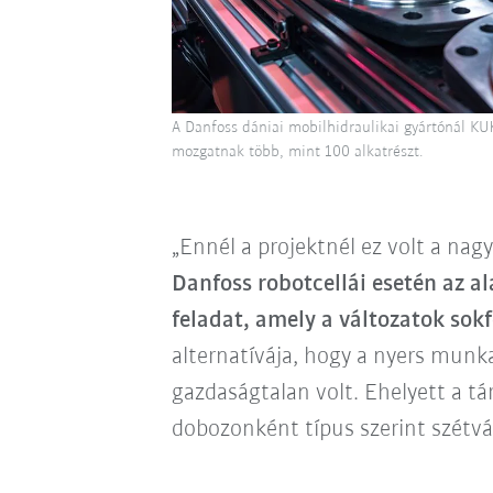
A Danfoss dániai mobilhidraulikai gyártónál KU
mozgatnak több, mint 100 alkatrészt.
„Ennél a projektnél ez volt a nagy
Danfoss robotcellái esetén az al
feladat, amely a változatok sok
alternatívája, hogy a nyers munka
gazdaságtalan volt. Ehelyett a t
dobozonként típus szerint szétvá