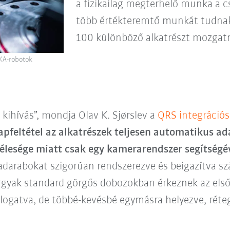
a fizikailag megterhelő munka a 
több értékteremtő munkát tudnak 
100 különböző alkatrészt mozgatn
KA-robotok
 kihívás”, mondja Olav K. Sjørslev a
QRS integrációs
apfeltétel az alkatrészek teljesen automatikus ad
félesége miatt csak egy kamerarendszer segítség
darabokat szigorúan rendszerezve és beigazítva szá
árgyak standard görgős dobozokban érkeznek az els
logatva, de többé-kevésbé egymásra helyezve, réteg