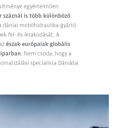
esítménye egyértelműen
r száznál is több különböző
 dániai mobilhidraulika-gyártó
k fel- és lerakodását. A
 az
észak-európaiak globális
óiparban
. Nem csoda, hogy a
omatizálási specialista Dániába