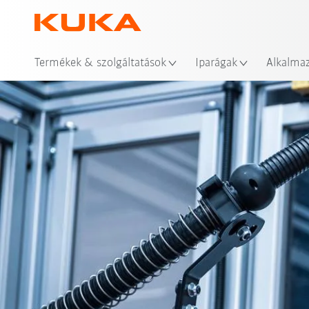
Hel
Termékek & szolgáltatások
Iparágak
Alkalma