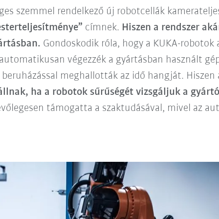
ges szemmel rendelkező új robotcellák kameratelj
sterteljesítménye”
címnek.
Hiszen a rendszer aká
yártásban.
Gondoskodik róla, hogy a KUKA-robotok a
 automatikusan végezzék a gyártásban használt gépe
 beruházással meghallották az idő hangját. Hiszen
állnak, ha a robotok sűrűségét vizsgáljuk a gyárt
vőlegesen támogatta a szaktudásával, mivel az aut