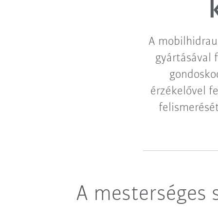
A mobilhidrau
gyártásával 
gondoskod
érzékelővel f
felismerésé
A mesterséges 