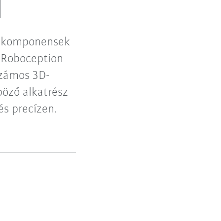
l
os komponensek
s Roboception
számos 3D-
böző alkatrész
és precízen.