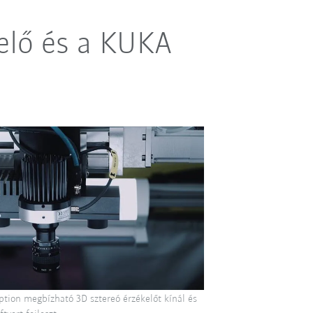
elő és a KUKA
ption megbízható 3D sztereó érzékelőt kínál és