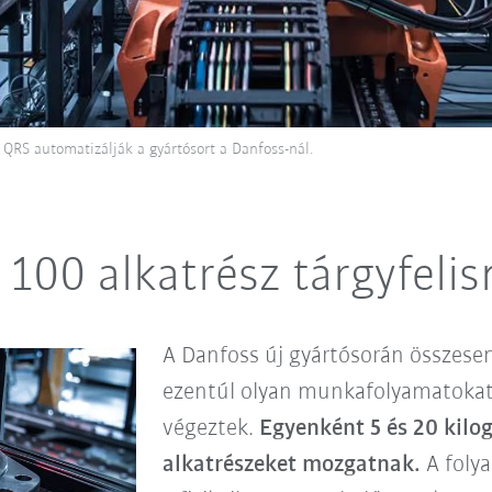
QRS automatizálják a gyártósort a Danfoss-nál.
 100 alkatrész tárgyfeli
A Danfoss új gyártósorán összese
ezentúl olyan munkafolyamatokat
végeztek.
Egyenként 5 és 20 kilo
alkatrészeket mozgatnak.
A foly