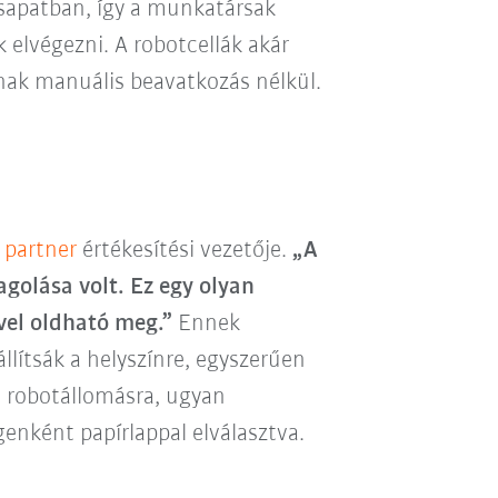
csapatban, így a munkatársak
elvégezni. A robotcellák akár
ak manuális beavatkozás nélkül.
 partner
értékesítési vezetője.
„A
agolása volt. Ez egy olyan
ével oldható meg.”
Ennek
llítsák a helyszínre, egyszerűen
ő robotállomásra, ugyan
enként papírlappal elválasztva.