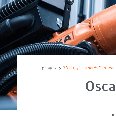
Iparágak
3D tárgyfelismerés Danfoss
Osca