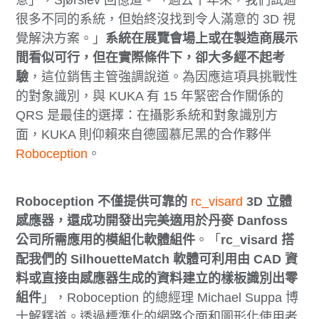
很多不同的系統，但始終沒找到令人滿意的 3D 視
覺解決方案。」
系統在展覽會場上或在製造商展示
間看似可行，但在實際條件下，卻大多經不起考
驗
，這位銷售主管強調說道。為因應這項具挑戰性
的對象識別，與 KUKA 有 15 年緊密合作關係的
QRS 是最佳的選擇：在攝影系統和對象識別方
面，KUKA 則仰賴來自德國慕尼黑的合作夥伴
Roboception
。
Roboception 不僅提供可靠的
rc_visard
3D 立體
感應器，還成功開發出完美適用於丹麥 Danfoss
公司所需應用的模組化軟體組件
。「
rc_visard 搭
配我們的 SilhouetteMatch 軟體可利用由 CAD 資
料或直接由感應器生成的資料建立的樣板識別出零
組件
」，Roboception 的總經理 Michael Suppa 博
士解釋道。透過標準化的網路介面和圖形化使用者