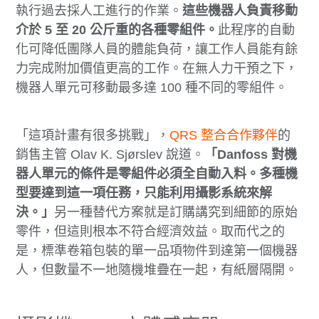
執行過去採人工進行的作業。
這些機器人負責移動
介於 5 至 20 公斤重的各種零組件。
此程序的自動
化可降低團隊人員的體能負荷，讓工作人員能有餘
力完成附加價值更高的工作。在無人力干預之下，
機器人單元可移動最多達 100 種不同的零組件。
「這項計畫有很多挑戰」，
QRS 整合合作夥伴
的
銷售主管 Olav K. Sjørslev 說道。
「Danfoss 對機
器人單元的條件是零組件必須全自動入料。多種機
型要達到這一項任務，只能利用攝影系統來解
決。」
另一種替代方案就是訂購講究到細節的原始
零件，但這則根本不符合經濟效益。取而代之的
是，標準卷箱包裝的單一品項物件到達第一個機器
人，但數量不一地隨機堆疊在一起，有紙層隔開。