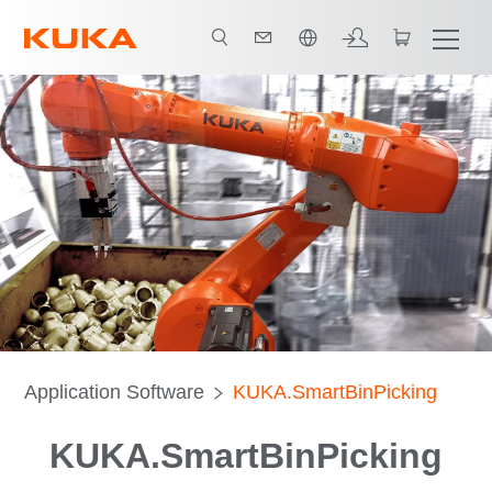
中文 / Chinese
Application Software
KUKA.SmartBinPicking
KUKA.SmartBinPicking